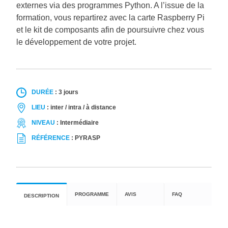
externes via des programmes Python. A l’issue de la
formation, vous repartirez avec la carte Raspberry Pi
et le kit de composants afin de poursuivre chez vous
le développement de votre projet.
DURÉE
:
3 jours
LIEU
:
inter / intra / à distance
NIVEAU
:
Intermédiaire
RÉFÉRENCE
:
PYRASP
PROGRAMME
AVIS
FAQ
DESCRIPTION