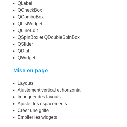
QLabel
QCheckBox
QComboBox
QListWidget
QLineEdit
QSpinBox et QDoubleSpinBox
QSlider
QDial
QWidget
Mise en page
Layouts
Ajustement vertical et horizontal
Imbriquer des layouts
Ajuster les espacements
Créer une grille
Empiler les widgets