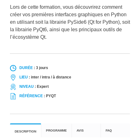
Lors de cette formation, vous découvrirez comment
créer vos premières interfaces graphiques en Python
en utilisant soit la librairie PySide6 (Qt for Python), soit
la librairie PyQt6, ainsi que les principaux outils de
l’écosystème Qt.
DURÉE
:
3 jours
LIEU
:
inter / intra / à distance
NIVEAU
:
Expert
RÉFÉRENCE
:
PYQT
PROGRAMME
AVIS
FAQ
DESCRIPTION